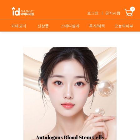
0
로그인
공지사항
카테고리
신상품
스테디셀러
특가/혜택
오늘의피부