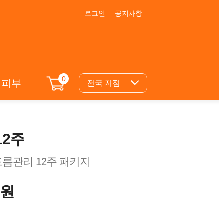
로그인
공지사항
0
의피부
전국 지점
12주
드름관리 12주 패키지
0원