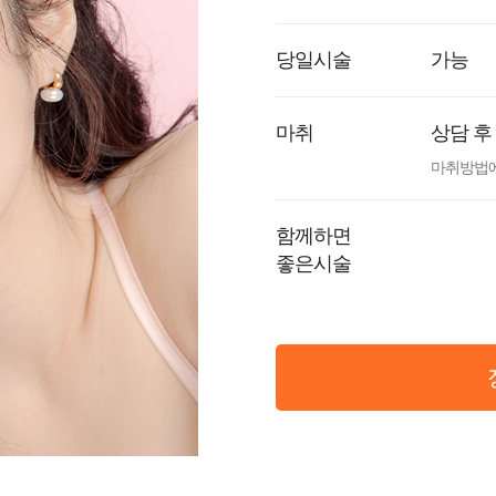
당일시술
가능
마취
상담 후
마취방법에
함께하면
좋은시술