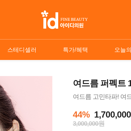
스테디셀러
특가/혜택
오늘
여드름 퍼펙트 
여드름 고민타파! 여
44%
1,700,00
3,000,000원